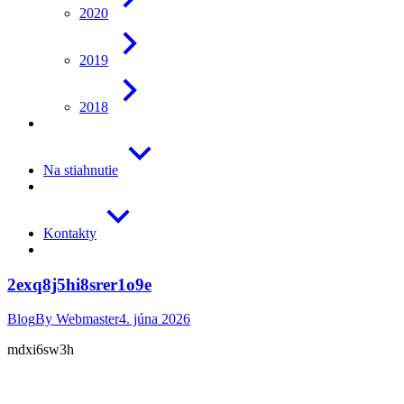
2020
2019
2018
Na stiahnutie
Kontakty
2exq8j5hi8srer1o9e
Blog
By
Webmaster
4. júna 2026
mdxi6sw3h