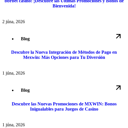
bbrbet casino: ¡Descubre las Ultimas Promociones y Bonos de
Bienvenida!
2 júna, 2026
Blog
Descubre la Nueva Integración de Métodos de Pago en
Mexwin: Más Opciones para Tu Diversión
1 júna, 2026
Blog
Descubre las Nuevas Promociones de MXWIN: Bonos
Inigualables para Juegos de Casino
1 júna, 2026