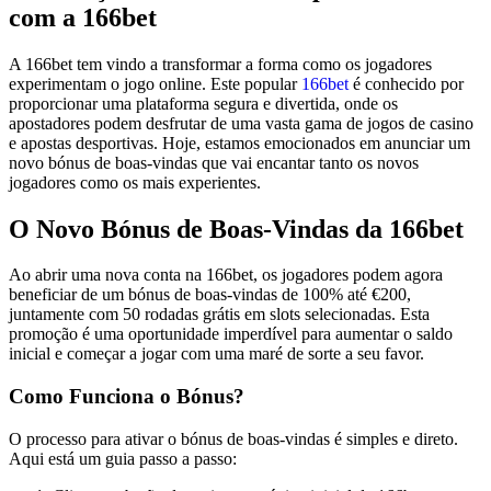
com a 166bet
A 166bet tem vindo a transformar a forma como os jogadores
experimentam o jogo online. Este popular
166bet
é conhecido por
proporcionar uma plataforma segura e divertida, onde os
apostadores podem desfrutar de uma vasta gama de jogos de casino
e apostas desportivas. Hoje, estamos emocionados em anunciar um
novo bónus de boas-vindas que vai encantar tanto os novos
jogadores como os mais experientes.
O Novo Bónus de Boas-Vindas da 166bet
Ao abrir uma nova conta na 166bet, os jogadores podem agora
beneficiar de um bónus de boas-vindas de 100% até €200,
juntamente com 50 rodadas grátis em slots selecionadas. Esta
promoção é uma oportunidade imperdível para aumentar o saldo
inicial e começar a jogar com uma maré de sorte a seu favor.
Como Funciona o Bónus?
O processo para ativar o bónus de boas-vindas é simples e direto.
Aqui está um guia passo a passo: