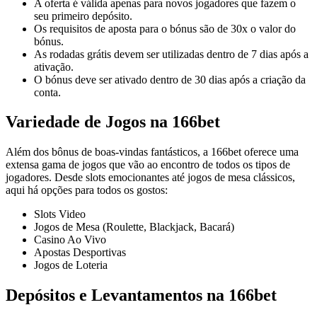
A oferta é válida apenas para novos jogadores que fazem o
seu primeiro depósito.
Os requisitos de aposta para o bónus são de 30x o valor do
bónus.
As rodadas grátis devem ser utilizadas dentro de 7 dias após a
ativação.
O bónus deve ser ativado dentro de 30 dias após a criação da
conta.
Variedade de Jogos na 166bet
Além dos bônus de boas-vindas fantásticos, a 166bet oferece uma
extensa gama de jogos que vão ao encontro de todos os tipos de
jogadores. Desde slots emocionantes até jogos de mesa clássicos,
aqui há opções para todos os gostos:
Slots Video
Jogos de Mesa (Roulette, Blackjack, Bacará)
Casino Ao Vivo
Apostas Desportivas
Jogos de Loteria
Depósitos e Levantamentos na 166bet