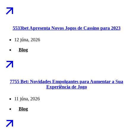
5533bet Apresenta Novos Jogos de Cassino para 2023
12 júna, 2026
Blog
7755 Bet: Novidades Empolgantes para Aumentar a Sua
Experiência de Jogo
11 júna, 2026
Blog