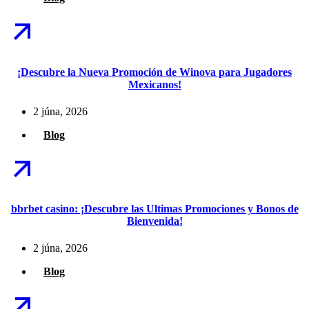
¡Descubre la Nueva Promoción de Winova para Jugadores
Mexicanos!
2 júna, 2026
Blog
bbrbet casino: ¡Descubre las Ultimas Promociones y Bonos de
Bienvenida!
2 júna, 2026
Blog