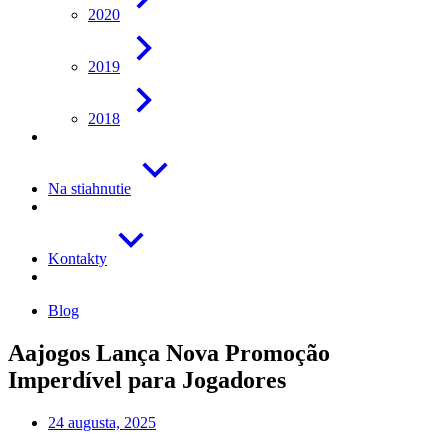
2020
2019
2018
Na stiahnutie
Kontakty
Blog
Aajogos Lança Nova Promoção
Imperdível para Jogadores
24 augusta, 2025