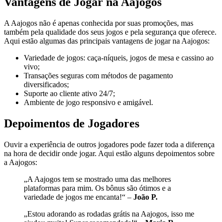
Vantagens de Jogar na Aajogos
A Aajogos não é apenas conhecida por suas promoções, mas
também pela qualidade dos seus jogos e pela segurança que oferece.
Aqui estão algumas das principais vantagens de jogar na Aajogos:
Variedade de jogos: caça-níqueis, jogos de mesa e cassino ao
vivo;
Transações seguras com métodos de pagamento
diversificados;
Suporte ao cliente ativo 24/7;
Ambiente de jogo responsivo e amigável.
Depoimentos de Jogadores
Ouvir a experiência de outros jogadores pode fazer toda a diferença
na hora de decidir onde jogar. Aqui estão alguns depoimentos sobre
a Aajogos:
„A Aajogos tem se mostrado uma das melhores
plataformas para mim. Os bônus são ótimos e a
variedade de jogos me encanta!“ –
João P.
„Estou adorando as rodadas grátis na Aajogos, isso me