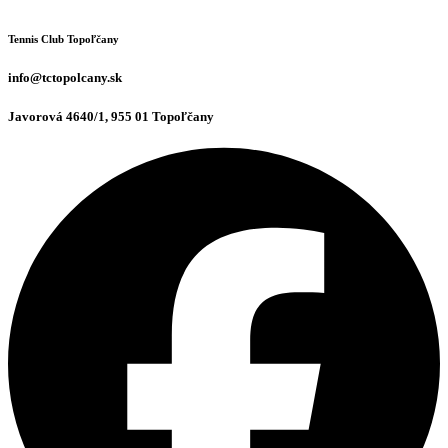
Tennis Club Topoľčany
info@tctopolcany.sk
Javorová 4640/1, 955 01 Topoľčany