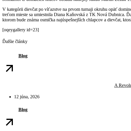
V kategórii dievčat po víťazstve na prvom turnaji okruhu opäť dom
treťom mieste sa umiestnila Diana Kaňovská z TK Nová Dubnica. Ďalš
ktorom bude známa osmička najúspešnejších chlapcov a dievčat, ktorá 
[oqeygallery id=23]
Ďalšie články
Blog
A Revolu
12 júna, 2026
Blog