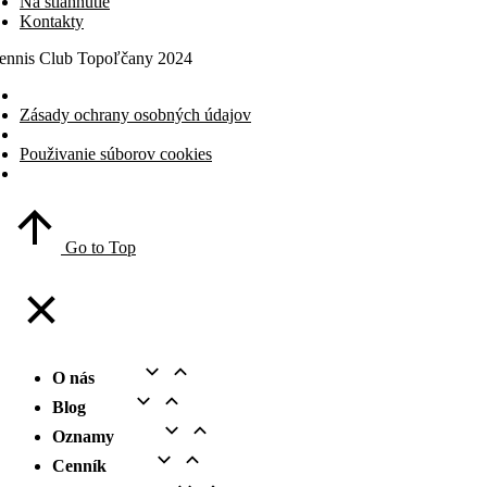
Na stiahnutie
Kontakty
ennis Club Topoľčany 2024
Zásady ochrany osobných údajov
Použivanie súborov cookies
Go to Top
O nás
Blog
Oznamy
Cenník