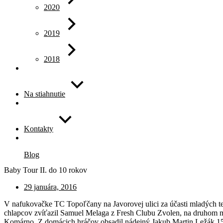
2020
2019
2018
Na stiahnutie
Kontakty
Blog
Baby Tour II. do 10 rokov
29 januára, 2016
V nafukovačke TC Topoľčany na Javorovej ulici za účasti mladých t
chlapcov zvíťazil Samuel Melaga z Fresh Clubu Zvolen, na druhom m
Komárno. Z domácich hráčov obsadil nádejný Jakub Martin Ležák 15.