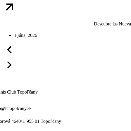
Descubre las Nueva
1 júna, 2026
nis Club Topoľčany
o@tctopolcany.sk
orová 4640/1, 955 01 Topoľčany