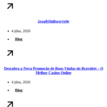
2exq8j5hi8srer1o9e
4 júna, 2026
Blog
Descubra a Nova Promoção de Boas-Vindas do Bravgbet – O
Melhor Casino Online
4 júna, 2026
Blog