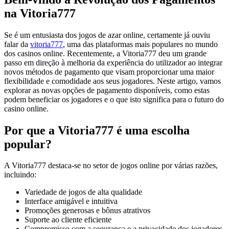
na Vitoria777
Se é um entusiasta dos jogos de azar online, certamente já ouviu
falar da
vitoria777
, uma das plataformas mais populares no mundo
dos casinos online. Recentemente, a Vitoria777 deu um grande
passo em direção à melhoria da experiência do utilizador ao integrar
novos métodos de pagamento que visam proporcionar uma maior
flexibilidade e comodidade aos seus jogadores. Neste artigo, vamos
explorar as novas opções de pagamento disponíveis, como estas
podem beneficiar os jogadores e o que isto significa para o futuro do
casino online.
Por que a Vitoria777 é uma escolha
popular?
A Vitoria777 destaca-se no setor de jogos online por várias razões,
incluindo:
Variedade de jogos de alta qualidade
Interface amigável e intuitiva
Promoções generosas e bônus atrativos
Suporte ao cliente eficiente
Compromisso com a segurança e a privacidade dos jogadores