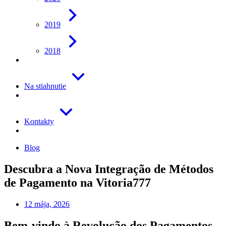
2019
2018
Na stiahnutie
Kontakty
Blog
Descubra a Nova Integração de Métodos
de Pagamento na Vitoria777
12 mája, 2026
Bem-vindo à Revolução dos Pagamentos