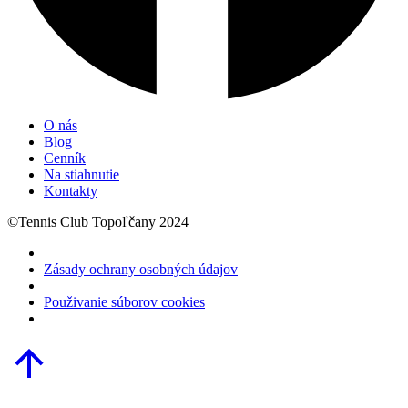
O nás
Blog
Cenník
Na stiahnutie
Kontakty
©Tennis Club Topoľčany 2024
Zásady ochrany osobných údajov
Použivanie súborov cookies
Go
to
Top