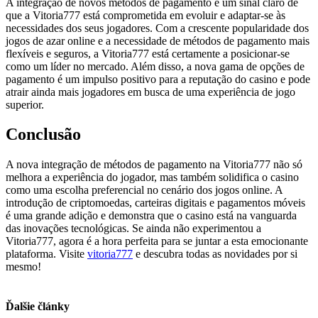
A integração de novos métodos de pagamento é um sinal claro de
que a Vitoria777 está comprometida em evoluir e adaptar-se às
necessidades dos seus jogadores. Com a crescente popularidade dos
jogos de azar online e a necessidade de métodos de pagamento mais
flexíveis e seguros, a Vitoria777 está certamente a posicionar-se
como um líder no mercado. Além disso, a nova gama de opções de
pagamento é um impulso positivo para a reputação do casino e pode
atrair ainda mais jogadores em busca de uma experiência de jogo
superior.
Conclusão
A nova integração de métodos de pagamento na Vitoria777 não só
melhora a experiência do jogador, mas também solidifica o casino
como uma escolha preferencial no cenário dos jogos online. A
introdução de criptomoedas, carteiras digitais e pagamentos móveis
é uma grande adição e demonstra que o casino está na vanguarda
das inovações tecnológicas. Se ainda não experimentou a
Vitoria777, agora é a hora perfeita para se juntar a esta emocionante
plataforma. Visite
vitoria777
e descubra todas as novidades por si
mesmo!
Ďalšie články