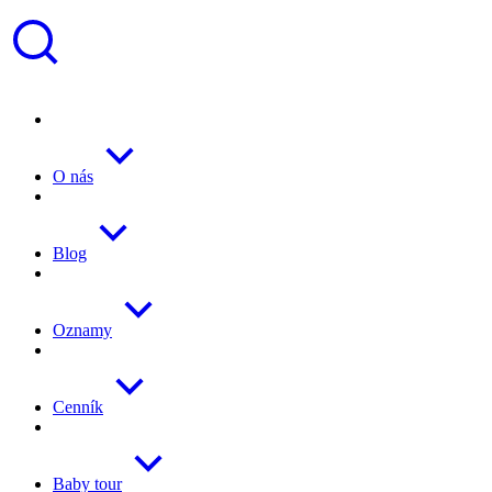
O nás
Blog
Oznamy
Cenník
Baby tour