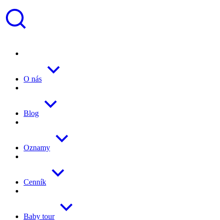
O nás
Blog
Oznamy
Cenník
Baby tour