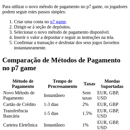
Para utilizar o novo método de pagamento no p7 game, os jogadores
podem seguir estes passos simples:
Criar uma conta no
p7 game
.
Dirigir-se à seção de depósitos.
Selecionar o novo método de pagamento disponível.
Inserir o valor a depositar e seguir as instruções na tela.
Confirmar a transação e desfrutar dos seus jogos favoritos
instantaneamente.
Comparação de Métodos de Pagamento
no p7 game
Método de
Tempo de
Moedas
Taxas
Pagamento
Processamento
Suportadas
Novo Método de
Sem
EUR, GBP,
Instantâneo
Pagamento
taxas
USD
Cartão de Crédito
1-3 dias
2%
EUR, GBP
Transferência
EUR, GBP,
1-5 dias
1.5%
Bancária
USD
EUR, GBP,
Carteira Eletrônica
Instantâneo
1%
USD