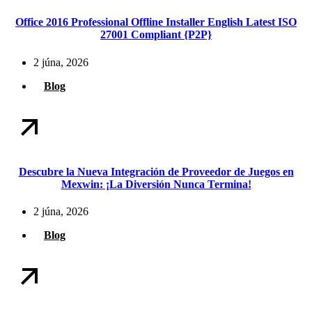
Office 2016 Professional Offline Installer English Latest ISO
27001 Compliant {P2P}
2 júna, 2026
Blog
Descubre la Nueva Integración de Proveedor de Juegos en
Mexwin: ¡La Diversión Nunca Termina!
2 júna, 2026
Blog