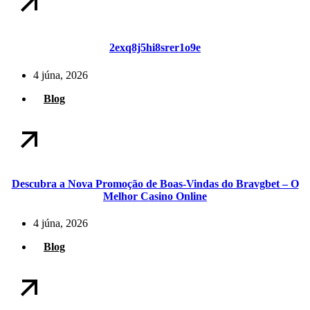
2exq8j5hi8srer1o9e
4 júna, 2026
Blog
Descubra a Nova Promoção de Boas-Vindas do Bravgbet – O
Melhor Casino Online
4 júna, 2026
Blog