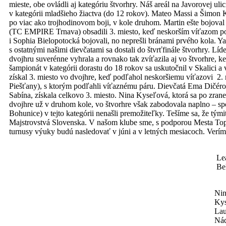
mieste, obe ovládli aj kategóriu štvorhry. Náš areál na Javorovej u
v kategórii mladšieho žiactva (do 12 rokov). Mateo Massi a Šimon
po viac ako trojhodinovom boji, v kole druhom. Martin ešte bojova
(TC EMPIRE Trnava) obsadili 3. miesto, keď neskorším víťazom podľ
i Sophia Bielopotocká bojovali, no neprešli bránami prvého kola. Ya
s ostatnými našimi dievčatami sa dostali do štvrťfinále štvorhry. Lí
dvojhru suverénne vyhrala a rovnako tak zvíťazila aj vo štvorhre,
šampionát v kategórii dorastu do 18 rokov sa uskutočnil v Skalici 
získal 3. miesto vo dvojhre, keď podľahol neskoršiemu víťazovi 2
Piešťany), s ktorým podľahli víťaznému páru. Dievčatá Ema Dičérová
Sabína, získala celkovo 3. miesto. Nina Kyseľová, ktorá sa po zran
dvojhre už v druhom kole, vo štvorhre však zabodovala naplno – s
Bohunice) v tejto kategórii nenašli premožiteľky. Tešíme sa, že tými
Majstrovstvá Slovenska. V našom klube sme, s podporou Mesta Topoľč
turnusy výuky budú nasledovať v júni a v letných mesiacoch. Verím
Le
Be
Nin
Kys
Lau
Ná