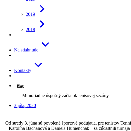
2019
2018
Na stiahnutie
Kontakty
Blog
Mimoriadne úspešný začiatok tenisovej sezóny
3 júla, 2020
Od stredy 3. júna sú povolené športové podujatia, pre tenistov Ten
– Karolína Bachanová a Daniela Humenchak – sa zúčastnili turnaja v