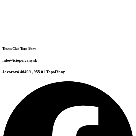
Descubre las Nuevas Promociones de MXWIN: Bonos
Inigualables para Juegos de Casino
1 júna, 2026
Tennis Club Topoľčany
info@tctopolcany.sk
Javorová 4640/1, 955 01 Topoľčany