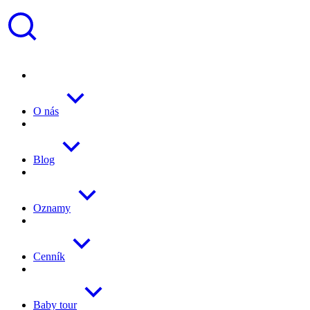
O nás
Blog
Oznamy
Cenník
Baby tour