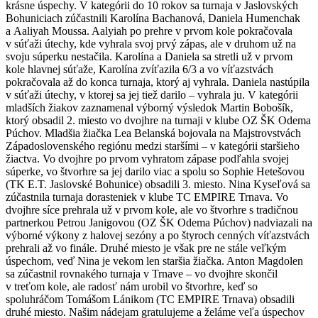
krásne úspechy. V kategórii do 10 rokov sa turnaja v Jaslovských
Bohuniciach zúčastnili Karolína Bachanová, Daniela Humenchak
a Aaliyah Moussa. Aalyiah po prehre v prvom kole pokračovala
v súťaži útechy, kde vyhrala svoj prvý zápas, ale v druhom už na
svoju súperku nestačila. Karolína a Daniela sa stretli už v prvom
kole hlavnej súťaže, Karolína zvíťazila 6/3 a vo víťazstvách
pokračovala až do konca turnaja, ktorý aj vyhrala. Daniela nastúpila
v súťaži útechy, v ktorej sa jej tiež darilo – vyhrala ju. V kategórii
mladších žiakov zaznamenal výborný výsledok Martin Bobošík,
ktorý obsadil 2. miesto vo dvojhre na turnaji v klube OZ ŠK Odema
Púchov. Mladšia žiačka Lea Belanská bojovala na Majstrovstvách
Západoslovenského regiónu medzi staršími – v kategórii staršieho
žiactva. Vo dvojhre po prvom vyhratom zápase podľahla svojej
súperke, vo štvorhre sa jej darilo viac a spolu so Sophie Hetešovou
(TK E.T. Jaslovské Bohunice) obsadili 3. miesto. Nina Kyseľová sa
zúčastnila turnaja dorasteniek v klube TC EMPIRE Trnava. Vo
dvojhre síce prehrala už v prvom kole, ale vo štvorhre s tradičnou
partnerkou Petrou Janigovou (OZ ŠK Odema Púchov) nadviazali na
výborné výkony z halovej sezóny a po štyroch cenných víťazstvách
prehrali až vo finále. Druhé miesto je však pre ne stále veľkým
úspechom, veď Nina je vekom len staršia žiačka. Anton Magdolen
sa zúčastnil rovnakého turnaja v Trnave – vo dvojhre skončil
v treťom kole, ale radosť nám urobil vo štvorhre, keď so
spoluhráčom Tomášom Lánikom (TC EMPIRE Trnava) obsadili
druhé miesto. Našim nádejam gratulujeme a želáme veľa úspechov