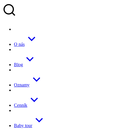
O nás
Blog
Oznamy
Cenník
Baby tour