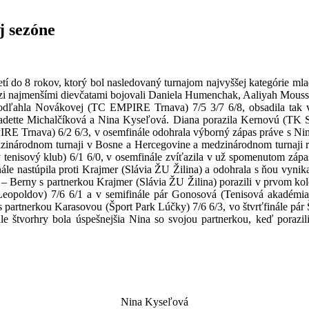
j sezóne
tí do 8 rokov, ktorý bol nasledovaný turnajom najvyššej kategórie mlad
dzi najmenšími dievčatami bojovali Daniela Humenchak, Aaliyah Mouss
podľahla Novákovej (TC EMPIRE Trnava) 7/5 3/7 6/8, obsadila tak vý
rnadette Michalčíková a Nina Kyseľová. Diana porazila Kernovú (TK S
RE Trnava) 6/2 6/3, v osemfinále odohrala výborný zápas práve s Ninou
edzinárodnom turnaji v Bosne a Hercegovine a medzinárodnom turnaji re
ý tenisový klub) 6/1 6/0, v osemfinále zvíťazila v už spomenutom záp
ále nastúpila proti Krajmer (Slávia ŽU Žilina) a odohrala s ňou vynikaj
ie – Berny s partnerkou Krajmer (Slávia ŽU Žilina) porazili v prvom k
opoldov) 7/6 6/1 a v semifinále pár Gonosová (Tenisová akadémia 
artnerkou Karasovou (Šport Park Lúčky) 7/6 6/3, vo štvrťfinále pár 
le štvorhry bola úspešnejšia Nina so svojou partnerkou, keď porazi
Nina Kyseľová