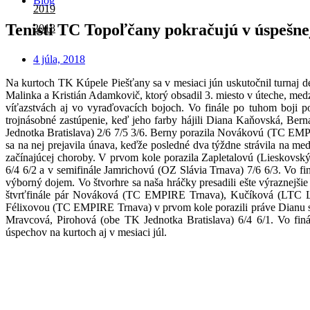
Blog
2019
Tenisti TC Topoľčany pokračujú v úspešne
2018
4 júla, 2018
Na kurtoch TK Kúpele Piešťany sa v mesiaci jún uskutočnil turnaj de
Malinka a Kristián Adamkovič, ktorý obsadil 3. miesto v úteche, me
víťazstvách aj vo vyraďovacích bojoch. Vo finále po tuhom boji 
trojnásobné zastúpenie, keď jeho farby hájili Diana Kaňovská, Be
Jednotka Bratislava) 2/6 7/5 3/6. Berny porazila Novákovú (TC EMPI
sa na nej prejavila únava, keďže posledné dva týždne strávila na m
začínajúcej choroby. V prvom kole porazila Zapletalovú (Lieskovsk
6/4 6/2 a v semifinále Jamrichovú (OZ Slávia Trnava) 7/6 6/3. Vo fin
výborný dojem. Vo štvorhre sa naša hráčky presadili ešte výraznejš
štvrťfinále pár Nováková (TC EMPIRE Trnava), Kučíková (LTC Le
Félixovou (TC EMPIRE Trnava) v prvom kole porazili práve Dianu s p
Mravcová, Pirohová (obe TK Jednotka Bratislava) 6/4 6/1. Vo finá
úspechov na kurtoch aj v mesiaci júl.