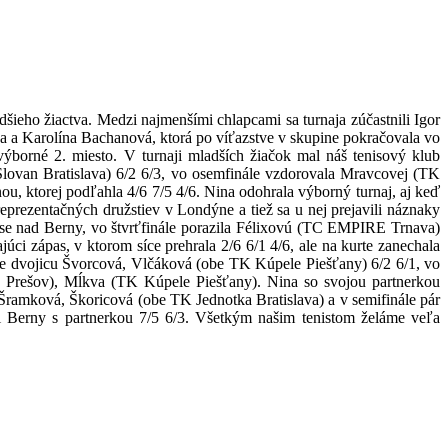
šieho žiactva. Medzi najmenšími chlapcami sa turnaja zúčastnili Igor
a a Karolína Bachanová, ktorá po víťazstve v skupine pokračovala vo
borné 2. miesto. V turnaji mladších žiačok mal náš tenisový klub
lovan Bratislava) 6/2 6/3, vo osemfinále vzdorovala Mravcovej (TK
, ktorej podľahla 4/6 7/5 4/6. Nina odohrala výborný turnaj, aj keď
prezentačných družstiev v Londýne a tiež sa u nej prejavili náznaky
ase nad Berny, vo štvrťfinále porazila Félixovú (TC EMPIRE Trnava)
úci zápas, v ktorom síce prehrala 2/6 6/1 4/6, ale na kurte zanechala
ole dvojicu Švorcová, Vlčáková (obe TK Kúpele Piešťany) 6/2 6/1, vo
Prešov), Mĺkva (TK Kúpele Piešťany). Nina so svojou partnerkou
Šramková, Škoricová (obe TK Jednotka Bratislava) a v semifinále pár
li Berny s partnerkou 7/5 6/3. Všetkým našim tenistom želáme veľa