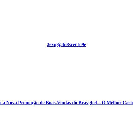
2exq8j5hi8srer1o9e
 a Nova Promoção de Boas-Vindas do Bravgbet – O Melhor Casi