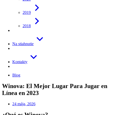
2019
2018
Na stiahnutie
Kontakty
Blog
Winova: El Mejor Lugar Para Jugar en
Línea en 2023
24 mája, 2026
¿Qué es Winova?