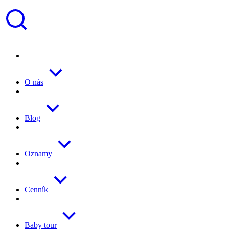
O nás
Blog
Oznamy
Cenník
Baby tour