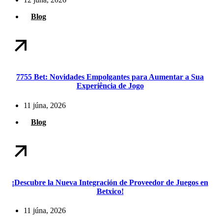
Blog
7755 Bet: Novidades Empolgantes para Aumentar a Sua
Experiência de Jogo
11 júna, 2026
Blog
¡Descubre la Nueva Integración de Proveedor de Juegos en
Betxico!
11 júna, 2026