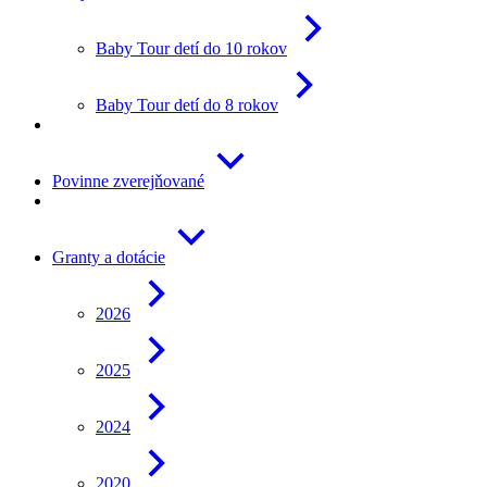
Baby Tour detí do 10 rokov
Baby Tour detí do 8 rokov
Povinne zverejňované
Granty a dotácie
2026
2025
2024
2020