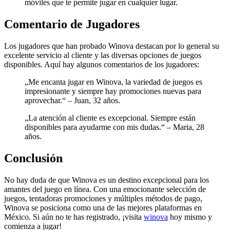
móviles que te permite jugar en cualquier lugar.
Comentario de Jugadores
Los jugadores que han probado Winova destacan por lo general su
excelente servicio al cliente y las diversas opciones de juegos
disponibles. Aquí hay algunos comentarios de los jugadores:
„Me encanta jugar en Winova, la variedad de juegos es
impresionante y siempre hay promociones nuevas para
aprovechar.“ – Juan, 32 años.
„La atención al cliente es excepcional. Siempre están
disponibles para ayudarme con mis dudas.“ – Maria, 28
años.
Conclusión
No hay duda de que Winova es un destino excepcional para los
amantes del juego en línea. Con una emocionante selección de
juegos, tentadoras promociones y múltiples métodos de pago,
Winova se posiciona como una de las mejores plataformas en
México. Si aún no te has registrado, ¡visita
winova
hoy mismo y
comienza a jugar!