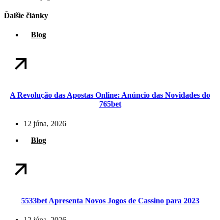
Ďalšie články
Blog
A Revolução das Apostas Online: Anúncio das Novidades do
765bet
12 júna, 2026
Blog
5533bet Apresenta Novos Jogos de Cassino para 2023
12 júna, 2026