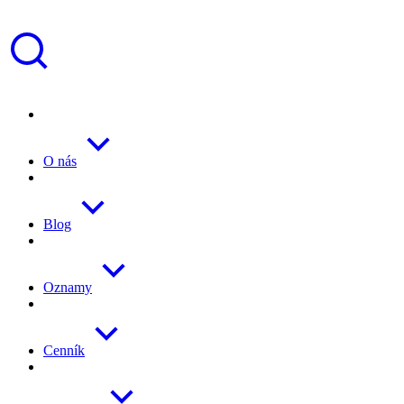
O nás
Blog
Oznamy
Cenník