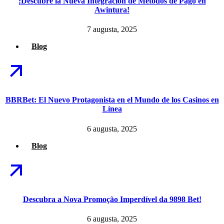
¡Descubre la Nueva Integración de Métodos de Pago en
Awintura!
7 augusta, 2025
Blog
BBRBet: El Nuevo Protagonista en el Mundo de los Casinos en
Línea
6 augusta, 2025
Blog
Descubra a Nova Promoção Imperdível da 9898 Bet!
6 augusta, 2025