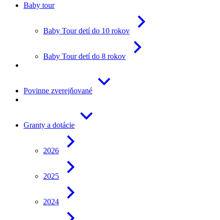
Baby tour
Baby Tour detí do 10 rokov
Baby Tour detí do 8 rokov
Povinne zverejňované
Granty a dotácie
2026
2025
2024