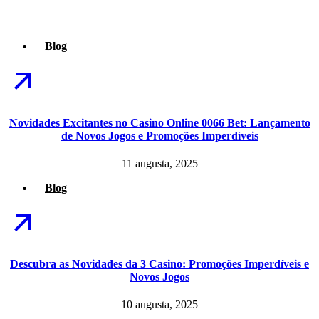
Blog
Novidades Excitantes no Casino Online 0066 Bet: Lançamento
de Novos Jogos e Promoções Imperdíveis
11 augusta, 2025
Blog
Descubra as Novidades da 3 Casino: Promoções Imperdíveis e
Novos Jogos
10 augusta, 2025