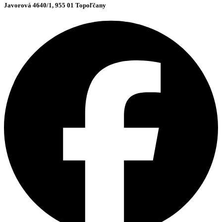
Javorová 4640/1, 955 01 Topoľčany